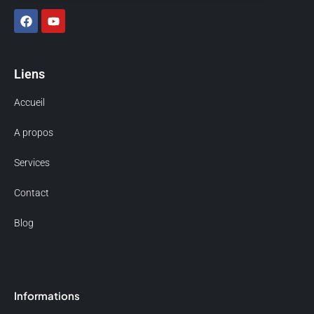
F
Y
a
o
c
u
e
t
b
u
Liens
o
b
o
e
k
Accueil
A propos
Services
Contact
Blog
Informations